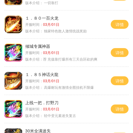
版本介绍：
一切靠打
１．８０一百火龙
详情
开服时间：
03月/01日
版本介绍：
独家特色散人激情统战奖励
倾城专属神器
详情
开服时间：
03月/01日
版本介绍：
荐 充值靠打爆所有三天合区砍的爽
１．８５神话火龍
详情
开服时间：
03月/01日
版本介绍：
高爆耐玩有激情全图挂机不限爆
上线一把．打野刀
详情
开服时间：
03月/01日
版本介绍：
轻中变元素迷失复古
30米全满迷失