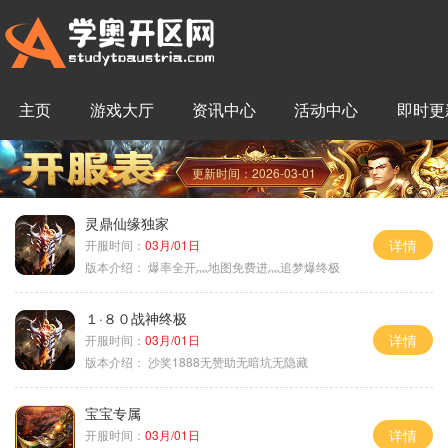
主页
游戏大厅
资讯中心
活动中心
即时更
更新时间：2026-03-01
灵鼎仙缘独家
详情
开服时间：
03月/01日
版本介绍：
爆率全开灬地图免费进灬追梦爆终极
１·８０战神终极
详情
开服时间：
03月/01日
版本介绍：
沙奖1888无赞助无暗坑无隐藏
宝宝专属
详情
开服时间：
03月/01日