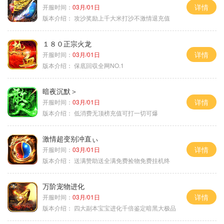
详情
开服时间：
03月/01日
版本介绍：
攻沙奖励上千大米打沙不激情退充值
１８０正宗火龙
详情
开服时间：
03月/01日
版本介绍：
保底回収全网NO.1
暗夜沉默＞
详情
开服时间：
03月/01日
版本介绍：
低消费无顶榜充值可打一切可爆
激情超变别冲直ぃ
详情
开服时间：
03月/01日
版本介绍：
送满赞助送全满免费捡物免费挂机终
万阶宠物进化
详情
开服时间：
03月/01日
版本介绍：
四大副本宝宝进化千倍鉴定暗黑大极品