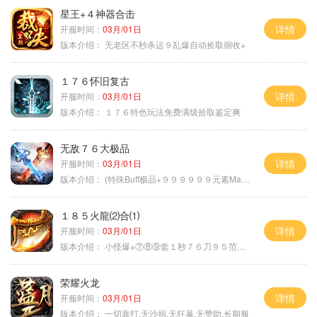
星王+４神器合击
详情
开服时间：
03月/01日
版本介绍：
无老区不秒杀运９乱爆自动捡取徊收+
１７６怀旧复古
详情
开服时间：
03月/01日
版本介绍：
１７６特色玩法免费满级拾取鉴定爽
无敌７６大极品
详情
开服时间：
03月/01日
版本介绍：
(特殊Buff极品+９９９９９９元素Max）
１８５火龍⑵合⑴
详情
开服时间：
03月/01日
版本介绍：
小怪爆+⑦⑧⑨套１秒７６刀９５范围捡
荣耀火龙
详情
开服时间：
03月/01日
版本介绍：
一切靠打.无沙捐.无狂暴.无赞助.长期服