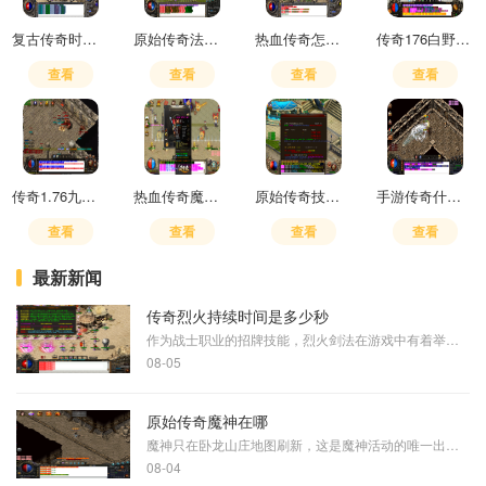
复古传奇时装界面在哪
原始传奇法师学什么神技厉害
热血传奇怎么赚人民币最快
传奇176白野猪在哪里刷
查看
查看
查看
查看
传奇1.76九重强化技能
热血传奇魔法盾书哪里打
原始传奇技能书页怎么用
手游传奇什么职业好赚钱一点
查看
查看
查看
查看
最新新闻
传奇烈火持续时间是多少秒
作为战士职业的招牌技能，烈火剑法在游戏中有着举足轻重的地位。根据多个游戏资料显示，这个技能的持续时间并不是固定的，它会技能等级的变化而发生改变。初级烈火技能的持续
08-05
原始传奇魔神在哪
魔神只在卧龙山庄地图刷新，这是魔神活动的唯一出现地点。玩家需要达到40级才能参与卧龙山庄的常驻活动，魔神作为该活动的组成部分，与其他玩法共同构成了卧龙山庄的内容体系。
08-04