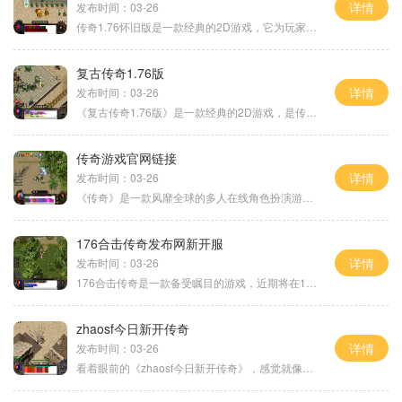
详情
发布时间：03-26
传奇1.76怀旧版是一款经典的2D游戏，它为玩家提供了一个真实的角色扮演体验。作为一款多人在线游戏，你可以与成千上万的玩家一同冒险探索这个广阔的游戏世界。在传奇中，你可以
复古传奇1.76版
详情
发布时间：03-26
《复古传奇1.76版》是一款经典的2D游戏，是传奇系列游戏的经典版本之一。本文将为大家介绍该游戏的具体玩法以及一些特色功能。传奇游戏是一款角色扮演游戏，玩家可以选择不同的
传奇游戏官网链接
详情
发布时间：03-26
《传奇》是一款风靡全球的多人在线角色扮演游戏，游戏以强烈的战斗和冒险元素吸引了许多玩家的眼球。作为一款经典的游戏，传奇拥有丰富的玩法和精美的游戏画面，，玩家可以扮
176合击传奇发布网新开服
详情
发布时间：03-26
176合击传奇是一款备受瞩目的游戏，近期将在176合击传奇发布网开服。它是一款以传奇为背景的多人在线角色扮演游戏，采用了合击玩法，为玩家打造了一个全新的游戏世界。下面将介
zhaosf今日新开传奇
详情
发布时间：03-26
看着眼前的《zhaosf今日新开传奇》，感觉就像是回到了童年时代，那个曾经痴迷于传奇游戏的时光。zhaosf今日新开传奇是一款致力于重现经典传奇游戏体验的网游，它将让玩家们重温当