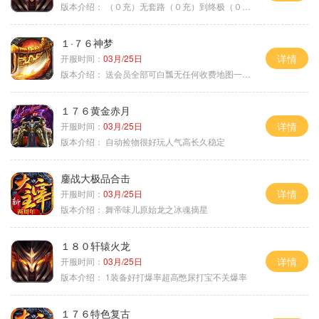
版本介绍：
（０充）无套路（０充）到终极（０充）爽
１·７６神梦
详情
开服时间：
03月/25日
版本介绍：
送会员全部可白瓢无任何收费地图一切靠打
１７６黄金赤月
详情
开服时间：
03月/25日
版本介绍：
自动捡物很好玩人气高长久稳定
鏖战大极品合击
详情
开服时间：
03月/25日
版本介绍：
舞帝味儿原始龙之冰魂摘星
１８０轩辕火龙
详情
开服时间：
03月/25日
版本介绍：
1装备好打爆率超高憋尿打宝不关爆率
１７６特色复古