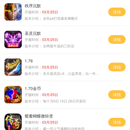
秩序沉默
详情
开服时间：
03月/25日
版本介绍：
全民pk打怪爆装爽翻天
圣灵沉默
详情
开服时间：
03月/25日
版本介绍：
全网最牛逼的三职业
1.76
详情
开服时间：
03月/25日
版本介绍：
赤月最高加+6，公益养老，玩一年不腻，屠龙
1.70金币
详情
开服时间：
03月/25日
版本介绍：
每个月6日.16日.26日开新区
鸳鸯蝴蝶微轻变
详情
开服时间：
03月/25日
版本介绍：
爆一切人气爆棚自动捡收哇