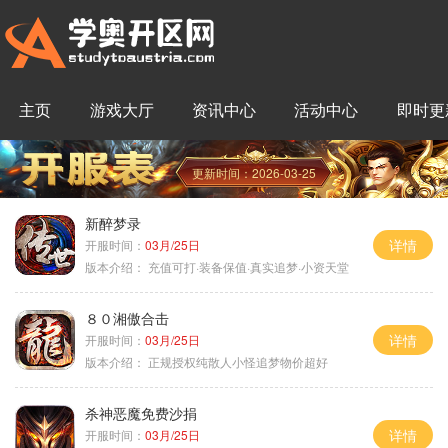
主页
游戏大厅
资讯中心
活动中心
即时更
更新时间：2026-03-25
新醉梦录
详情
开服时间：
03月/25日
版本介绍：
充值可打·装备保值·真实追梦·小资天堂
８０湘傲合击
详情
开服时间：
03月/25日
版本介绍：
正规授权纯散人小怪追梦物价超好
杀神恶魔免费沙捐
详情
开服时间：
03月/25日