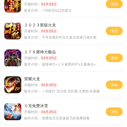
详情
开服时间：
03月/25日
版本介绍：
176你没玩过的复古
２０２３新版火龙
详情
开服时间：
03月/25日
版本介绍：
千件首爆百件永久复古攻速只做长期
１７６屠神大极品
详情
开服时间：
03月/25日
版本介绍：
超级神力+１９速度400%元素暴击+６６
荣耀火龙
详情
开服时间：
03月/25日
版本介绍：
一切靠打.无沙捐.无狂暴.无赞助.长期服
０充免费冰雪
详情
开服时间：
03月/25日
版本介绍：
免费送元宝攻速超飞机免费群毒