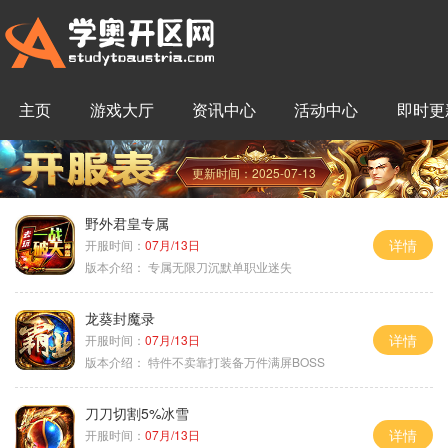
主页
游戏大厅
资讯中心
活动中心
即时更
更新时间：2025-07-13
野外君皇专属
详情
开服时间：
07月/13日
版本介绍：
专属无限刀沉默单职业迷失
龙葵封魔录
详情
开服时间：
07月/13日
版本介绍：
特件不卖靠打装备万件满屏BOSS
刀刀切割5%冰雪
详情
开服时间：
07月/13日