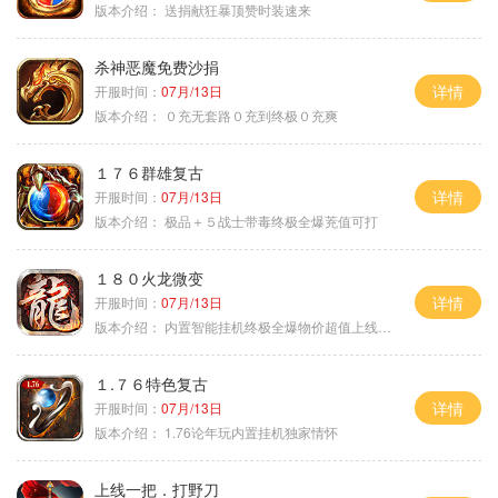
版本介绍：
送捐献狂暴顶赞时装速来
杀神恶魔免费沙捐
详情
开服时间：
07月/13日
版本介绍：
０充无套路０充到终极０充爽
１７６群雄复古
详情
开服时间：
07月/13日
版本介绍：
极品＋５战士带毒终极全爆茺值可打
１８０火龙微变
详情
开服时间：
07月/13日
版本介绍：
内置智能挂机终极全爆物价超值上线送神器
１.７６特色复古
详情
开服时间：
07月/13日
版本介绍：
1.76论年玩内置挂机独家情怀
上线一把．打野刀