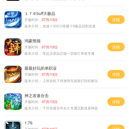
１７６buff大极品
详情
开服时间：
07月/13日
版本介绍：
攻速十300小怪爆十9极品切割攻速
鸿蒙熊猫
详情
开服时间：
07月/13日
版本介绍：
零起步原始正版一切靠打养老专属
最最好玩的单职业
详情
开服时间：
07月/13日
版本介绍：
上班挂机下班激情充值靠打轻松耐玩
神之攻速合击
详情
开服时间：
07月/13日
版本介绍：
千件首爆百件永久专属沉默道盾神器
1.76
开服时间：
07月/13日