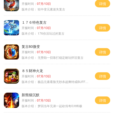
详情
开服时间：
07月/13日
版本介绍：
轻中变元素迷失复古
１７６特色复古
详情
开服时间：
07月/13日
版本介绍：
176你没玩过的复古
复古80微变
详情
开服时间：
07月/13日
版本介绍：
无赞助一切靠打稳定耐玩怀旧复古
８５财神火龙
详情
开服时间：
07月/13日
版本介绍：
极品元素看脸无秒杀超爽特戒BUFF无合成
新熊猫沉默
详情
开服时间：
07月/13日
版本介绍：
梦回当年兄弟一起砍传奇0冲终极