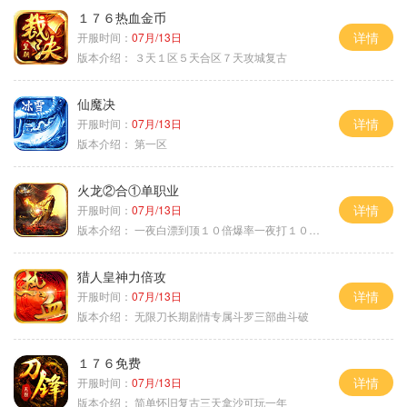
１７６热血金币
详情
开服时间：
07月/13日
版本介绍：
３天１区５天合区７天攻城复古
仙魔决
详情
开服时间：
07月/13日
版本介绍：
第一区
火龙②合①单职业
详情
开服时间：
07月/13日
版本介绍：
一夜白漂到顶１０倍爆率一夜打１０００充
猎人皇神力倍攻
详情
开服时间：
07月/13日
版本介绍：
无限刀长期剧情专属斗罗三部曲斗破
１７６免费
详情
开服时间：
07月/13日
版本介绍：
简单怀旧复古三天拿沙可玩一年