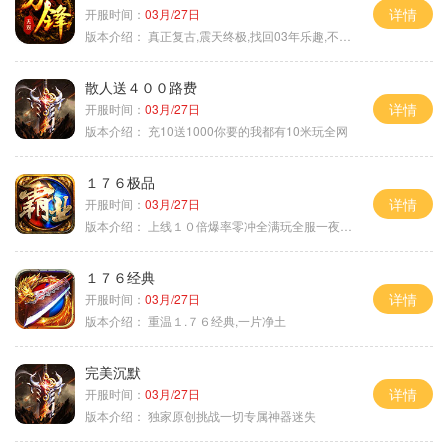
详情
开服时间：
03月/27日
版本介绍：
真正复古,震天终极,找回03年乐趣,不搞花里胡
散人送４００路费
详情
开服时间：
03月/27日
版本介绍：
充10送1000你要的我都有10米玩全网
１７６极品
详情
开服时间：
03月/27日
版本介绍：
上线１０倍爆率零冲全满玩全服一夜终极
１７６经典
详情
开服时间：
03月/27日
版本介绍：
重温１.７６经典,一片净土
完美沉默
详情
开服时间：
03月/27日
版本介绍：
独家原创挑战一切专属神器迷失