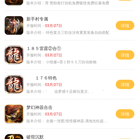
版本介绍：
荐 赞助靠打挂机免费吸怪免费狂暴免费
新手村专属
详情
开服时间：
03月/27日
版本介绍：
特色复古三职业没有重复装备自由搭配
１８５雷霆②合①
详情
开服时间：
03月/27日
版本介绍：
小怪爆+⑨１秒９５刀自动捡物
１７６特色
详情
开服时间：
03月/27日
版本介绍：
‘ 追梦感十足耐玩复古、、 ’
梦幻神器合击
详情
开服时间：
03月/27日
版本介绍：
全服一张图.怪怪爆神器.满地光柱超激情
破馆沉默