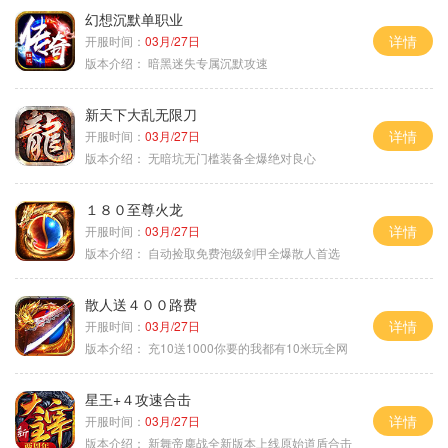
幻想沉默单职业
详情
开服时间：
03月/27日
版本介绍：
暗黑迷失专属沉默攻速
新天下大乱无限刀
详情
开服时间：
03月/27日
版本介绍：
无暗坑无门槛装备全爆绝对良心
１８０至尊火龙
详情
开服时间：
03月/27日
版本介绍：
自动捡取免费泡级剑甲全爆散人首选
散人送４００路费
详情
开服时间：
03月/27日
版本介绍：
充10送1000你要的我都有10米玩全网
星王+４攻速合击
详情
开服时间：
03月/27日
版本介绍：
新舞帝鏖战全新版本上线原始道盾合击