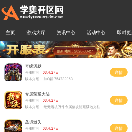
主页
游戏大厅
资讯中心
活动中心
即时更
更新时间：2026-03-27
奇缘沉默
详情
开服时间：
03月/27日
版本介绍：
加Q群:754732063
专属荣耀大陆
详情
开服时间：
03月/27日
版本介绍：
绝无暗坑万件专属倍攻隐藏满地光柱
圣境迷失
详情
开服时间：
03月/27日