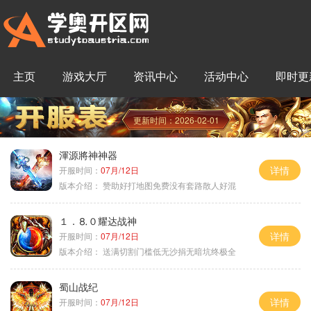
主页
游戏大厅
资讯中心
活动中心
即时更
更新时间：2026-02-01
渾源將神神器
详情
开服时间：
07月/12日
版本介绍：
赞助好打地图免费没有套路散人好混
１．⒏０耀达战神
详情
开服时间：
07月/12日
版本介绍：
送满切割门槛低无沙捐无暗坑终极全
蜀山战纪
详情
开服时间：
07月/12日