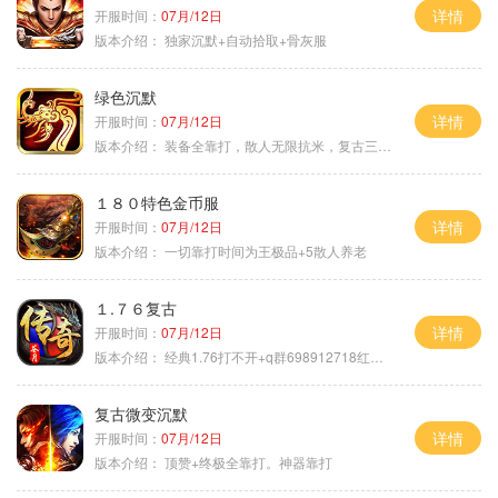
详情
开服时间：
07月/12日
版本介绍：
独家沉默+自动拾取+骨灰服
绿色沉默
详情
开服时间：
07月/12日
版本介绍：
装备全靠打，散人无限抗米，复古三天合区
１８０特色金币服
详情
开服时间：
07月/12日
版本介绍：
一切靠打时间为王极品+5散人养老
１.７６复古
详情
开服时间：
07月/12日
版本介绍：
经典1.76打不开+q群698912718红蓝毒符免费
复古微变沉默
详情
开服时间：
07月/12日
版本介绍：
顶赞+终极全靠打。神器靠打