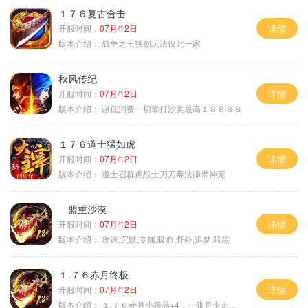
１７６复古合击
详情
开服时间：
07月/12日
版本介绍：
战争之王独创玩法仅此一家
秋风传纪
详情
开服时间：
07月/12日
版本介绍：
超低消费一切靠打沙奖最高１８８８８
１７６道士猛如虎
详情
开服时间：
07月/12日
版本介绍：
道士召群虎战士刀刀毒法师带神宠
盟重沙漠
详情
开服时间：
07月/12日
版本介绍：
攻速,沉默,专属,吸血,野外,追梦,暗黑
１.７６赤月终极
详情
开服时间：
07月/12日
版本介绍：
１.７６赤月小极品+4，一张月卡走天涯c