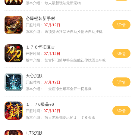
版本介绍：
散人最新玩法最新宠物
必爆橙装新手村
详情
开服时间：
07月/12日
版本介绍：
送顶赞送狂暴送自动捡物送自动挂机
１７６怀旧复古
详情
开服时间：
07月/12日
版本介绍：
复古怀旧简单特色技能让你找回当年味
天心沉默
详情
开服时间：
07月/12日
版本介绍：
最后净土爆率全开一切靠爆
１．７6极品+6
详情
开服时间：
07月/12日
版本介绍：
散人老板都爱玩的１．７６金币
1.76沉默