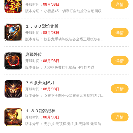
详情
开服时间：
08月/08日
版本介绍：
小极品+5一切靠打自动捡取自动回収
１．８０烈焰龙版
详情
开服时间：
08月/08日
版本介绍：
挖卧龙手动练级装备全爆正规授权有保障
典藏外传
详情
开服时间：
08月/08日
版本介绍：
无沙捐免费挂机极品+4打怪奇遇
７６微变无限刀
详情
开服时间：
08月/08日
版本介绍：
０充下全图小怪暴充值元素切割刀刀极品
１.８０独家战神
详情
开服时间：
08月/08日
版本介绍：
无沙捐.无顶榜.无主播.无隐藏.无演员