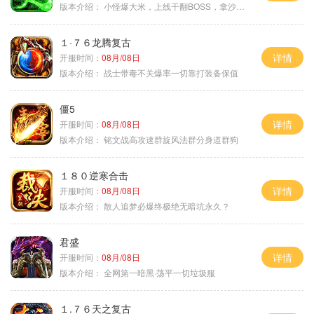
版本介绍：
小怪爆大米，上线干翻BOSS，拿沙大奖
１·７６龙腾复古
详情
开服时间：
08月/08日
版本介绍：
战士带毒不关爆率一切靠打装备保值
僵5
详情
开服时间：
08月/08日
版本介绍：
铭文战高攻速群旋风法群分身道群狗
１８０逆寒合击
详情
开服时间：
08月/08日
版本介绍：
散人追梦必爆终极绝无暗坑永久？
君盛
详情
开服时间：
08月/08日
版本介绍：
全网第一暗黑·荡平一切垃圾服
１.７６天之复古