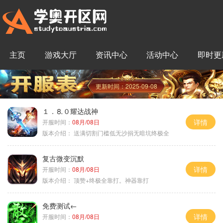
主页
游戏大厅
资讯中心
活动中心
即时更
更新时间：2025-09-08
１．⒏０耀达战神
详情
开服时间：
08月/08日
版本介绍：
送满切割门槛低无沙捐无暗坑终极全
复古微变沉默
详情
开服时间：
08月/08日
版本介绍：
顶赞+终极全靠打。神器靠打
免费测试←
详情
开服时间：
08月/08日