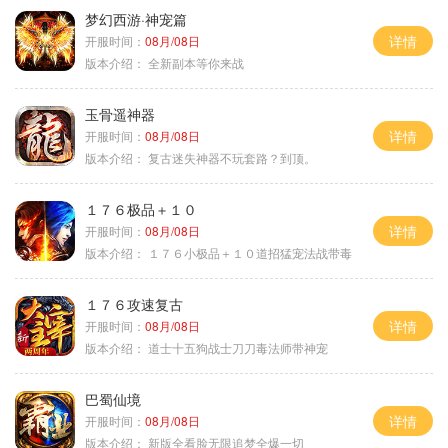
梦幻西游·神宠篇
详情
开服时间：
08月/08日
版本介绍：
全新副本等你来战
玉骨遥神器
详情
开服时间：
08月/08日
版本介绍：
复古迷失神器不玩套路？到顶。
１７６极品＋１０
详情
开服时间：
08月/08日
版本介绍：
１７６小极品＋１０道招猛宠法战带毒
１７６攻速复古
详情
开服时间：
08月/08日
版本介绍：
道士十五狗战士刀刀毒法师带神宠
巴蜀仙境
详情
开服时间：
08月/08日
版本介绍：
新版全看脸无限追梦全爆一切