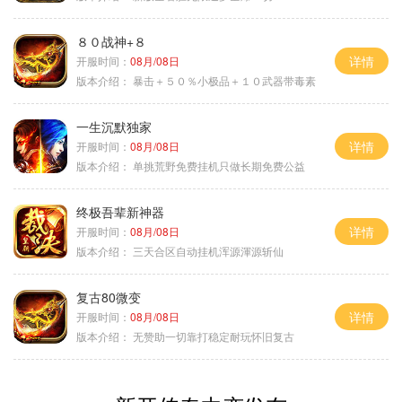
８０战神+８
详情
开服时间：
08月/08日
版本介绍：
暴击＋５０％小极品＋１０武器带毒素
一生沉默独家
详情
开服时间：
08月/08日
版本介绍：
单挑荒野免费挂机只做长期免费公益
终极吾辈新神器
详情
开服时间：
08月/08日
版本介绍：
三天合区自动挂机浑源渾源斩仙
复古80微变
详情
开服时间：
08月/08日
版本介绍：
无赞助一切靠打稳定耐玩怀旧复古