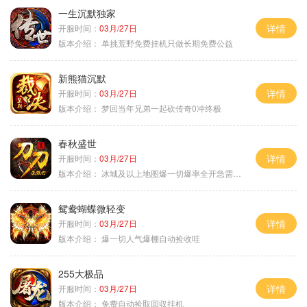
一生沉默独家
详情
开服时间：
03月/27日
版本介绍：
单挑荒野免费挂机只做长期免费公益
新熊猫沉默
详情
开服时间：
03月/27日
版本介绍：
梦回当年兄弟一起砍传奇0冲终极
春秋盛世
详情
开服时间：
03月/27日
版本介绍：
冰城及以上地图爆一切爆率全开急需材料
鸳鸯蝴蝶微轻变
详情
开服时间：
03月/27日
版本介绍：
爆一切人气爆棚自动捡收哇
255大极品
详情
开服时间：
03月/27日
版本介绍：
免费自动捡取回収挂机