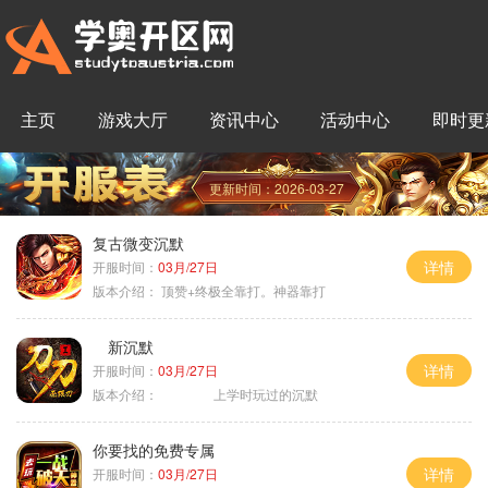
主页
游戏大厅
资讯中心
活动中心
即时更
更新时间：2026-03-27
复古微变沉默
详情
开服时间：
03月/27日
版本介绍：
顶赞+终极全靠打。神器靠打
新沉默
详情
开服时间：
03月/27日
版本介绍：
上学时玩过的沉默
你要找的免费专属
详情
开服时间：
03月/27日