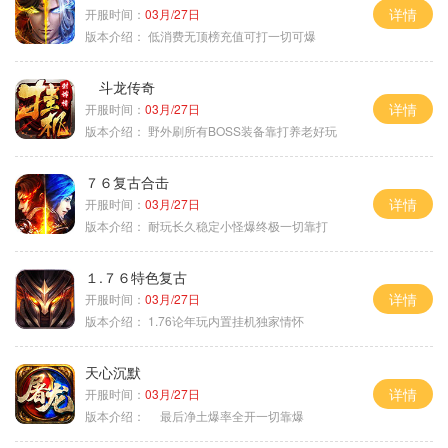
详情
开服时间：
03月/27日
版本介绍：
低消费无顶榜充值可打一切可爆
斗龙传奇
详情
开服时间：
03月/27日
版本介绍：
野外刷所有BOSS装备靠打养老好玩
７６复古合击
详情
开服时间：
03月/27日
版本介绍：
耐玩长久稳定小怪爆终极一切靠打
１.７６特色复古
详情
开服时间：
03月/27日
版本介绍：
1.76论年玩内置挂机独家情怀
天心沉默
详情
开服时间：
03月/27日
版本介绍：
最后净土爆率全开一切靠爆