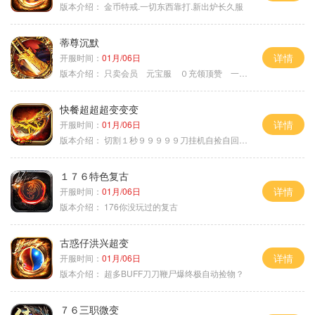
版本介绍：
金币特戒.一切东西靠打.新出炉长久服
蒂尊沉默
详情
开服时间：
01月/06日
版本介绍：
只卖会员 元宝服 ０充领顶赞 一切靠打
快餐超超超变变变
详情
开服时间：
01月/06日
版本介绍：
切割１秒９９９９９刀挂机自捡自回０血不
１７６特色复古
详情
开服时间：
01月/06日
版本介绍：
176你没玩过的复古
古惑仔洪兴超变
详情
开服时间：
01月/06日
版本介绍：
超多BUFF刀刀鞭尸爆终极自动捡物？
７６三职微变