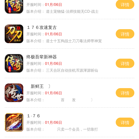
详情
开服时间：
01月/06日
版本介绍：
道士宠物猛-法师技能无CD-战士
１７６攻速复古
详情
开服时间：
01月/06日
版本介绍：
道士十五狗战士刀刀毒法师带神宠
终极吾辈新神器
详情
开服时间：
01月/06日
版本介绍：
三天合区自动挂机浑源渾源斩仙
新鲜王 〕
详情
开服时间：
01月/06日
版本介绍：
首 发 〕
１·７６
详情
开服时间：
01月/06日
版本介绍：
只卖一个会员，一切靠打