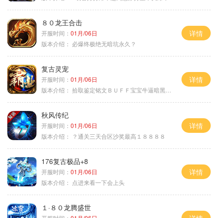
８０龙王合击
详情
开服时间：
01月/06日
版本介绍：
必爆终极绝无暗坑永久？
复古灵宠
详情
开服时间：
01月/06日
版本介绍：
拾取鉴定铭文ＢＵＦＦ宝宝牛逼暗黑属性
秋风传纪
详情
开服时间：
01月/06日
版本介绍：
？通关三天合区沙奖最高１８８８８
176复古极品+8
详情
开服时间：
01月/06日
版本介绍：
点进来看一下会上头
１·８０龙腾盛世
开服时间：
01月/06日