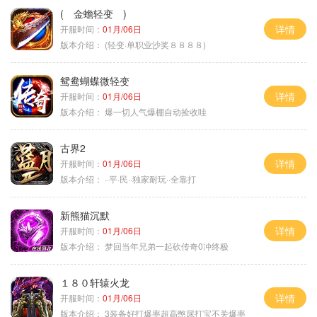
( 金蟾轻变 )
详情
开服时间：
01月/06日
版本介绍：
(轻变·单职业沙奖８８８８)
鸳鸯蝴蝶微轻变
详情
开服时间：
01月/06日
版本介绍：
爆一切人气爆棚自动捡收哇
古界2
详情
开服时间：
01月/06日
版本介绍：
··平·民··独家耐玩··全靠打
新熊猫沉默
详情
开服时间：
01月/06日
版本介绍：
梦回当年兄弟一起砍传奇0冲终极
１８０轩辕火龙
详情
开服时间：
01月/06日
版本介绍：
3装备好打爆率超高憋尿打宝不关爆率