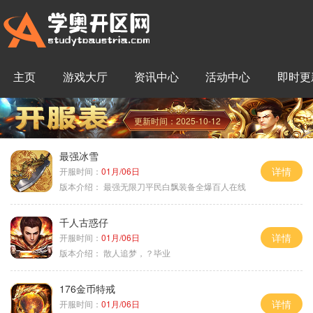
主页
游戏大厅
资讯中心
活动中心
即时更
更新时间：2025-10-12
最强冰雪
详情
开服时间：
01月/06日
版本介绍：
最强无限刀平民白飘装备全爆百人在线
千人古惑仔
详情
开服时间：
01月/06日
版本介绍：
散人追梦，？毕业
176金币特戒
详情
开服时间：
01月/06日