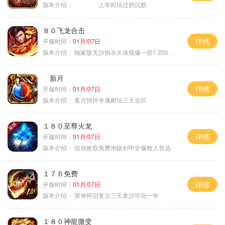
版本介绍：
上学时玩过的沉默
８０飞龙合击
详情
开服时间：
01月/07日
版本介绍：
独家版无沙捐永久保值爆一切1:2000回3
新月
详情
开服时间：
01月/07日
版本介绍：
复古情怀专属耐玩三天合区
１８０至尊火龙
详情
开服时间：
01月/07日
版本介绍：
自动捡取免费泡级剑甲全爆散人首选
１７６免费
详情
开服时间：
01月/07日
版本介绍：
简单怀旧复古三天拿沙可玩一年
１８０神龍微变