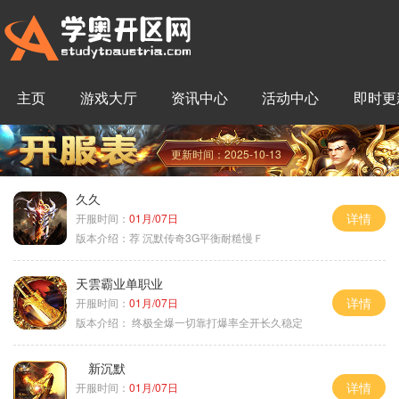
主页
游戏大厅
资讯中心
活动中心
即时更
更新时间：2025-10-13
久久
详情
开服时间：
01月/07日
版本介绍：
荐 沉默传奇3G平衡耐糙慢Ｆ
天雲霸业单职业
详情
开服时间：
01月/07日
版本介绍：
终极全爆一切靠打爆率全开长久稳定
新沉默
详情
开服时间：
01月/07日