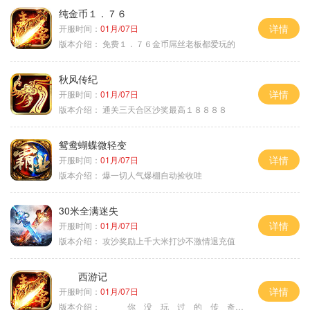
纯金币１．７６
详情
开服时间：
01月/07日
版本介绍：
免费１．７６金币屌丝老板都爱玩的
秋风传纪
详情
开服时间：
01月/07日
版本介绍：
通关三天合区沙奖最高１８８８８
鸳鸯蝴蝶微轻变
详情
开服时间：
01月/07日
版本介绍：
爆一切人气爆棚自动捡收哇
30米全满迷失
详情
开服时间：
01月/07日
版本介绍：
攻沙奖励上千大米打沙不激情退充值
西游记
详情
开服时间：
01月/07日
版本介绍：
你 没 玩 过 的 传 奇