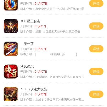
详情
开服时间：
01月/07日
版本介绍：
真免费散人为王一切靠打货币终极狂爆
８０星王合击
详情
开服时间：
01月/07日
版本介绍：
星王+１无赞助无首冲长久稳定保值
美杜莎
详情
开服时间：
01月/07日
版本介绍：
[ 神话美杜莎 ]
秋风传纪
详情
开服时间：
01月/07日
版本介绍：
超低消费一切靠打沙奖最高１８８８８
１７６攻速大极品
详情
开服时间：
01月/07日
版本介绍：
上线１０倍爆率零冲全满玩全服一夜终极