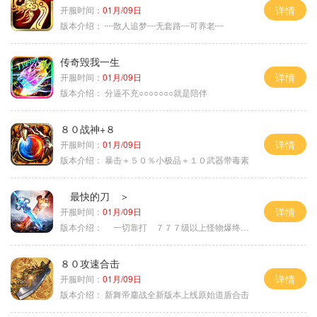
详情
开服时间：
01月/09日
版本介绍：
┉散人追梦┉无套路┉可养老┉
传奇毁我一生
详情
开服时间：
01月/09日
版本介绍：
分逼不充○○○○○○○就是陪伴
８０战神+８
详情
开服时间：
01月/09日
版本介绍：
暴击＋５０％小极品＋１０武器带毒素
最快的刀 ＞
详情
开服时间：
01月/09日
版本介绍：
一切靠打 ７７７级以上怪物爆终极 ＞
８０攻速合击
详情
开服时间：
01月/09日
版本介绍：
新舞帝鏖战全新版本上线原始道盾合击