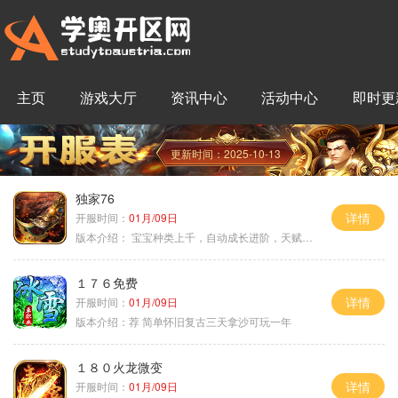
主页
游戏大厅
资讯中心
活动中心
即时更
更新时间：2025-10-13
独家76
详情
开服时间：
01月/09日
版本介绍：
宝宝种类上千，自动成长进阶，天赋培养
１７６免费
详情
开服时间：
01月/09日
版本介绍：
荐 简单怀旧复古三天拿沙可玩一年
１８０火龙微变
详情
开服时间：
01月/09日