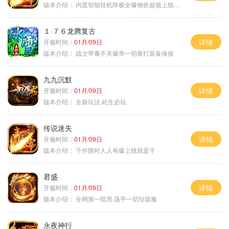
版本介绍：
内置智能挂机终极全爆物价超值上线送神器
１·７６龙腾复古
详情
开服时间：
01月/09日
版本介绍：
战士带毒不关爆率一切靠打装备保值
九九沉默
详情
开服时间：
01月/09日
版本介绍：
全新玩法·此生必玩
传说迷失
详情
开服时间：
01月/09日
版本介绍：
千件限时人人有爆上线就是干
君盛
详情
开服时间：
01月/09日
版本介绍：
全网第一暗黑·荡平一切垃圾服
永夜神行