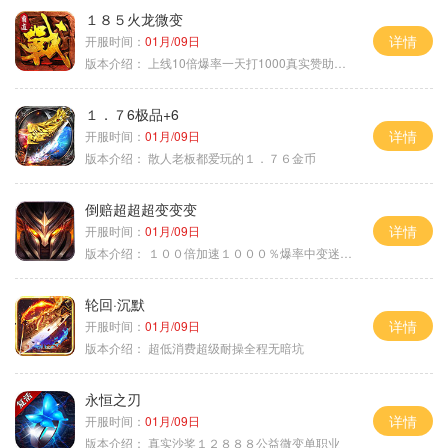
１８５火龙微变
详情
开服时间：
01月/09日
版本介绍：
上线10倍爆率一天打1000真实赞助一夜终
１．７6极品+6
详情
开服时间：
01月/09日
版本介绍：
散人老板都爱玩的１．７６金币
倒赔超超超变变变
详情
开服时间：
01月/09日
版本介绍：
１００倍加速１０００％爆率中变迷失单职
轮回·沉默
详情
开服时间：
01月/09日
版本介绍：
超低消费超级耐操全程无暗坑
永恒之刃
详情
开服时间：
01月/09日
版本介绍：
真实沙奖１２８８８公益微变单职业