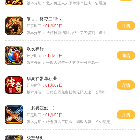
版本介绍：
散人称王人人平等爆率拉满一切看脸
复古。微变三职业
详情
开服时间：
01月/09日
版本介绍：
法师技能切割，战士刀刀切割，道士宠物秒怪
永夜神行
详情
开服时间：
01月/09日
版本介绍：
┉散人追梦┉无套路┉可养老┉
华夏神器单职业
详情
开服时间：
01月/09日
版本介绍：
自拾自回免费挂机无限刀速一切靠打
老兵沉默 〉
详情
开服时间：
01月/09日
版本介绍：
特色复古三职业，精致内容，长久稳定
欲望母树