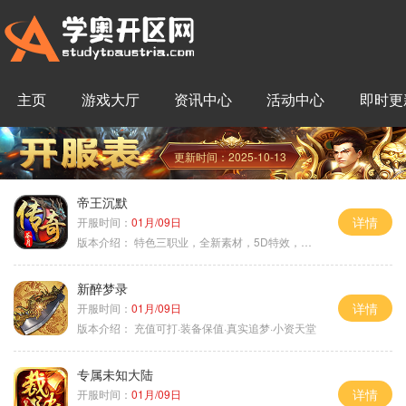
主页
游戏大厅
资讯中心
活动中心
即时更
更新时间：2025-10-13
帝王沉默
详情
开服时间：
01月/09日
版本介绍：
特色三职业，全新素材，5D特效，不卡图
新醉梦录
详情
开服时间：
01月/09日
版本介绍：
充值可打·装备保值·真实追梦·小资天堂
专属未知大陆
详情
开服时间：
01月/09日