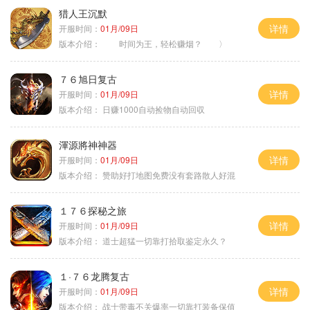
猎人王沉默
详情
开服时间：
01月/09日
版本介绍：
时间为王，轻松赚烟？ 〉
７６旭日复古
详情
开服时间：
01月/09日
版本介绍：
日赚1000自动捡物自动回収
渾源將神神器
详情
开服时间：
01月/09日
版本介绍：
赞助好打地图免费没有套路散人好混
１７６探秘之旅
详情
开服时间：
01月/09日
版本介绍：
道士超猛一切靠打拾取鉴定永久？
１·７６龙腾复古
详情
开服时间：
01月/09日
版本介绍：
战士带毒不关爆率一切靠打装备保值