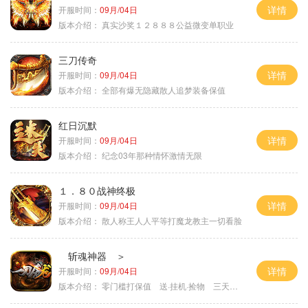
详情
开服时间：
09月/04日
版本介绍：
真实沙奖１２８８８公益微变单职业
三刀传奇
详情
开服时间：
09月/04日
版本介绍：
全部有爆无隐藏散人追梦装备保值
红日沉默
详情
开服时间：
09月/04日
版本介绍：
纪念03年那种情怀激情无限
１．８０战神终极
详情
开服时间：
09月/04日
版本介绍：
散人称王人人平等打魔龙教主一切看脸
斩魂神器 ＞
详情
开服时间：
09月/04日
版本介绍：
零门槛打保值 送·挂机·捡物 三天合区＞