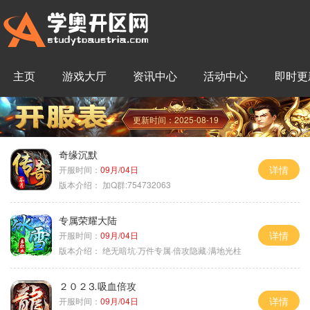
主页
游戏大厅
资讯中心
活动中心
即时更
更新时间：2025-08-19
奇缘沉默
详情
开服时间：
09月/04日
版本介绍：
加Q群:754732063
专属荣耀大陆
详情
开服时间：
09月/04日
版本介绍：
绝无暗坑·万件专属·倍攻隐藏·满地光柱
２０２⒊吸血倍攻
详情
开服时间：
09月/04日