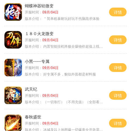
蝴蝶神器轻微变
详情
开服时间：
09月/04日
版本介绍：
＂简单粗暴耐玩好玩不伤脑跪求体验
１８０火龙微变
详情
开服时间：
09月/04日
版本介绍：
内置智能挂机终极全爆物价超值上线送神器
小黑┉┉专属
详情
开服时间：
09月/04日
版本介绍：
好专属不多，貌似外面都是材料服
武天纪
详情
开服时间：
09月/04日
版本介绍：
（一切靠打）（不用充值）（全部看脸）
春秋盛世
详情
开服时间：
09月/04日
版本介绍：
冰城及以上地图爆一切爆率全开急需材料