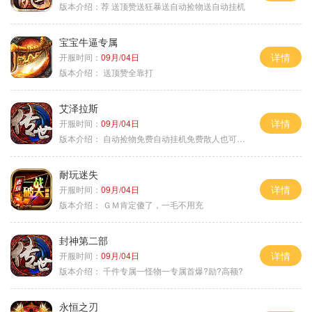
版本介绍：
荐 送顶赞送狂暴送自动捡物送自动挂机
宝宝牛逼专属
详情
开服时间：
09月/04日
版本介绍：
送顶赞全靠打
艾泽拉斯
详情
开服时间：
09月/04日
版本介绍：
自动捡物免费自动挂机免费散人也可毕业
耐玩迷失
详情
开服时间：
09月/04日
版本介绍：
ＧＭ肯定傻了，一毛不用充
封神第二部
详情
开服时间：
09月/04日
版本介绍：
千件专属一怪物一专属首爆?励?高额?
永恒之刃