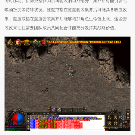
同时移动。祈祷戒指作为祈祷套装的组成部分，集齐后可能引发召
唤物叛变等特殊状况。虹魔戒指在虹魔套装集齐后可能具备吸血效
果，魔血戒指在魔血套装集齐后能够增加角色生命值上限。这些套
装效果往往需要团队成员共同配合才能充分发挥其战略价值。