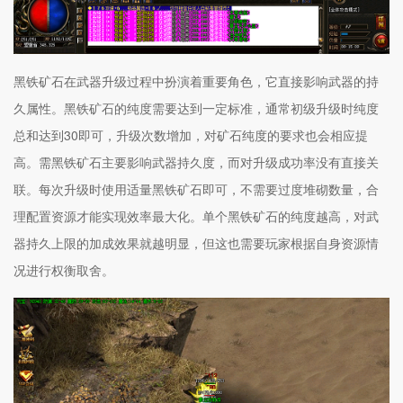
黑铁矿石在武器升级过程中扮演着重要角色，它直接影响武器的持
久属性。黑铁矿石的纯度需要达到一定标准，通常初级升级时纯度
总和达到30即可，升级次数增加，对矿石纯度的要求也会相应提
高。需黑铁矿石主要影响武器持久度，而对升级成功率没有直接关
联。每次升级时使用适量黑铁矿石即可，不需要过度堆砌数量，合
理配置资源才能实现效率最大化。单个黑铁矿石的纯度越高，对武
器持久上限的加成效果就越明显，但这也需要玩家根据自身资源情
况进行权衡取舍。