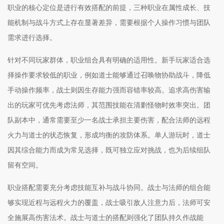
职业的核心定位是进行有效搭配的前提，三种职业在属性成长、技
能机制与战斗方式上存在显著差异，需要根据个人操作习惯与团队
需求进行选择。
针对不同玩家群体，职业组合具有明确的适用性。新手玩家适合选
择操作要求较低的职业，例如道士能够通过召唤物协助战斗，降低
手动操作频率，战士则因生存能力强而容错率较高。追求高伤害输
出的玩家可优先考虑法师，其范围技能在清剿怪物时效率突出。团
队副本中，通常需要至少一名战士承担主要伤害，配合法师的远程
火力与道士的状态恢复，形成均衡的攻防体系。单人游玩时，道士
因其综合能力而成为常见选择，既可独立应对挑战，也为后续组队
留有空间。
职业搭配需要充分考虑技能互补与战斗协同。战士与法师的组合能
够实现近程与远程火力的覆盖，战士吸引敌人注意力后，法师可安
全施展高伤害法术。战士与道士的搭配则强化了团队持久作战能