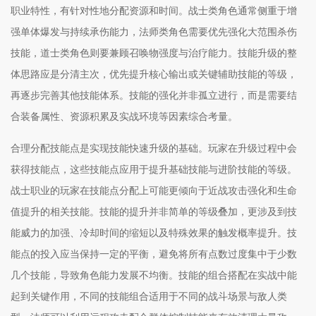
职业特性，有针对性地分配资源和时间。战士类角色通常侧重于增
强单体爆发与持续承伤能力，法师类角色需要优先强化大范围杀伤
技能，道士类角色则要兼顾召唤物强度与治疗能力。技能升级的整
体思路应是分清主次，优先提升核心输出或关键辅助技能的等级，
再逐步完善其他技能体系。技能的强化并非孤立进行，而是需要结
合装备属性、资源积累及实战环境等因素综合考量。
合理分配技能点是实现技能快速升级的基础。玩家在升级过程中会
获得技能点，这些技能点应用于提升基础技能与进阶技能的等级。
战士职业的玩家在技能点分配上可能更倾向于近战攻击强化和生命
值提升的相关技能。技能的提升并非简单的等级叠加，更涉及到技
能威力的加强、冷却时间的缩短以及特殊效果的触发概率提升。技
能点的投入应当保持一定的平衡，避免将所有点数过度集中于少数
几个技能，导致角色能力发展不均衡。技能的组合搭配在实战中能
起到关键作用，不同的技能组合适用于不同的战斗场景与敌人类