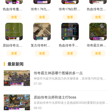
热血传奇魔法盾书哪里打
传奇1.76九重强化技能
传奇176白野猪在哪里刷
热血传奇怎么赚人民币最快
查看
查看
查看
查看
原始传奇法师学什么神技厉害
复古传奇时装界面在哪
热血传奇手游五个职业怎么选择的
传奇霸主神龙至尊出什么武器
查看
查看
查看
查看
最新新闻
传奇霸主神器哪个图爆的多一点
神器作为提升玩家战力的关键装备，其掉落与特定地图的挑战难度和怪物分布密切相关。根据玩家经验和游戏反馈，魔龙岭、天妖塔、血色秘境等高难度地图中神器的出现概率相对较高
07-30
原始传奇法师和道士打boss
在原始传奇中法师和道士是挑战BOSS的重要职业选择。法师凭借其高爆发魔法伤害和远程攻击优势，在对抗BOSS时能够快速削减其生命值。道士则以其独特的召唤兽和持续伤害技能，在持久
08-02