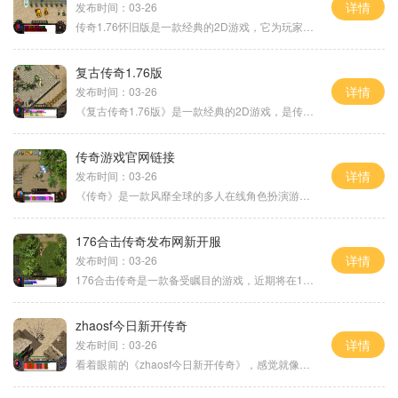
详情
发布时间：03-26
传奇1.76怀旧版是一款经典的2D游戏，它为玩家提供了一个真实的角色扮演体验。作为一款多人在线游戏，你可以与成千上万的玩家一同冒险探索这个广阔的游戏世界。在传奇中，你可以
复古传奇1.76版
详情
发布时间：03-26
《复古传奇1.76版》是一款经典的2D游戏，是传奇系列游戏的经典版本之一。本文将为大家介绍该游戏的具体玩法以及一些特色功能。传奇游戏是一款角色扮演游戏，玩家可以选择不同的
传奇游戏官网链接
详情
发布时间：03-26
《传奇》是一款风靡全球的多人在线角色扮演游戏，游戏以强烈的战斗和冒险元素吸引了许多玩家的眼球。作为一款经典的游戏，传奇拥有丰富的玩法和精美的游戏画面，，玩家可以扮
176合击传奇发布网新开服
详情
发布时间：03-26
176合击传奇是一款备受瞩目的游戏，近期将在176合击传奇发布网开服。它是一款以传奇为背景的多人在线角色扮演游戏，采用了合击玩法，为玩家打造了一个全新的游戏世界。下面将介
zhaosf今日新开传奇
详情
发布时间：03-26
看着眼前的《zhaosf今日新开传奇》，感觉就像是回到了童年时代，那个曾经痴迷于传奇游戏的时光。zhaosf今日新开传奇是一款致力于重现经典传奇游戏体验的网游，它将让玩家们重温当